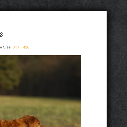
3
e Size:
640 × 426