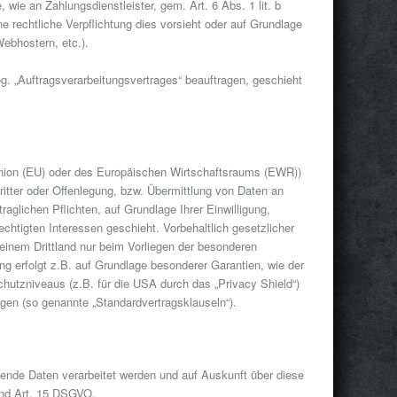
 wie an Zahlungsdienstleister, gem. Art. 6 Abs. 1 lit. b
ine rechtliche Verpflichtung dies vorsieht oder auf Grundlage
ebhostern, etc.).
og. „Auftragsverarbeitungsvertrages“ beauftragen, geschieht
 Union (EU) oder des Europäischen Wirtschaftsraums (EWR))
tter oder Offenlegung, bzw. Übermittlung von Daten an
traglichen Pflichten, auf Grundlage Ihrer Einwilligung,
echtigten Interessen geschieht. Vorbehaltlich gesetzlicher
n einem Drittland nur beim Vorliegen der besonderen
ng erfolgt z.B. auf Grundlage besonderer Garantien, wie der
chutzniveaus (z.B. für die USA durch das „Privacy Shield“)
ungen (so genannte „Standardvertragsklauseln“).
fende Daten verarbeitet werden und auf Auskunft über diese
end Art. 15 DSGVO.