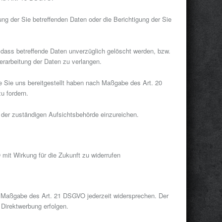
g der Sie betreffenden Daten oder die Berichtigung der Sie
ass betreffende Daten unverzüglich gelöscht werden, bzw.
rarbeitung der Daten zu verlangen.
e Sie uns bereitgestellt haben nach Maßgabe des Art. 20
u fordern.
der zuständigen Aufsichtsbehörde einzureichen.
 mit Wirkung für die Zukunft zu widerrufen
h Maßgabe des Art. 21 DSGVO jederzeit widersprechen. Der
Direktwerbung erfolgen.