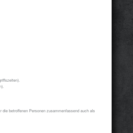
iffszeiten).
n).
ir die betroffenen Personen zusammenfassend auch als