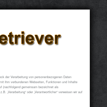
weck der Verarbeitung von personenbezogenen Daten
 mit ihm verbundenen Webseiten, Funktionen und Inhalte
auf (nachfolgend gemeinsam bezeichnet als
 z.B. „Verarbeitung“ oder „Verantwortlicher“ verweisen wir auf