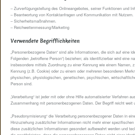
– Zurverfügungstellung des Onlineangebotes, seiner Funktionen und Inh
– Beantwortung von Kontaktanfragen und Kommunikation mit Nutzern.
– Sicherheitsmaßnahmen.
– Reichweitenmessung/Marketing
Verwendete Begrifflichkeiten
„Personenbezogene Daten“ sind alle Informationen, die sich auf eine iden
Folgenden „betroffene Person“) beziehen; als identifizierbar wird eine na
insbesondere mittels Zuordnung zu einer Kennung wie einem Namen, zu
Kennung (z.B. Cookie) oder zu einem oder mehreren besonderen Merkma
physischen, physiologischen, genetischen, psychischen, wirtschaftlichen
Person sind.
„Verarbeitung“ ist jeder mit oder ohne Hilfe automatisierter Verfahren 
Zusammenhang mit personenbezogenen Daten. Der Begriff reicht weit 
„Pseudonymisierung“ die Verarbeitung personenbezogener Daten in ei
Hinzuziehung zusätzlicher Informationen nicht mehr einer spezifische
diese zusätzlichen Informationen gesondert aufbewahrt werden und te
die gewährleisten, dass die personenbezogenen Daten nicht einer identif