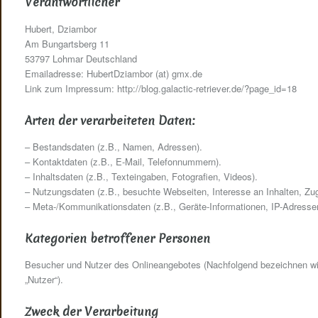
Verantwortlicher
Hubert, Dziambor
Am Bungartsberg 11
53797 Lohmar Deutschland
Emailadresse: HubertDziambor (at) gmx.de
Link zum Impressum: http://blog.galactic-retriever.de/?page_id=18
Arten der verarbeiteten Daten:
– Bestandsdaten (z.B., Namen, Adressen).
– Kontaktdaten (z.B., E-Mail, Telefonnummern).
– Inhaltsdaten (z.B., Texteingaben, Fotografien, Videos).
– Nutzungsdaten (z.B., besuchte Webseiten, Interesse an Inhalten, Zugr
– Meta-/Kommunikationsdaten (z.B., Geräte-Informationen, IP-Adresse
Kategorien betroffener Personen
Besucher und Nutzer des Onlineangebotes (Nachfolgend bezeichnen w
„Nutzer“).
Zweck der Verarbeitung