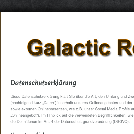
Datenschutzerklärung
Diese Datenschutzerklärung klärt Sie über die Art, den Umfang und Z
(nachfolgend kurz „Daten“) innerhalb unseres Onlineangebotes und der
sowie externen Onlinepräsenzen, wie z.B. unser Social Media Profile 
„Onlineangebot“). Im Hinblick auf die verwendeten Begrifflichkeiten, wie
die Definitionen im Art. 4 der Datenschutzgrundverordnung (DSGVO).