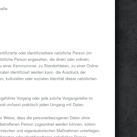
alte.
tifizierte oder identifizierbare natürliche Person (im
türliche Person angesehen, die direkt oder indirekt,
 einer Kennnummer, zu Standortdaten, zu einer Online-
len identifiziert werden kann, die Ausdruck der
, kulturellen oder sozialen Identität dieser natürlichen
ausgeführte Vorgang oder jede solche Vorgangsreihe im
und umfasst praktisch jeden Umgang mit Daten.
ner Weise, dass die personenbezogenen Daten ohne
n betroffenen Person zugeordnet werden können, sofern
chnischen und organisatorischen Maßnahmen unterliegen,
izierten oder identifizierbaren natürlichen Person