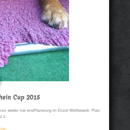
rhein Cup 2015
nnox wieder mal einePlazierung im Einzel Wettbewerb. Platz
z 2.
g...