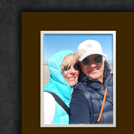
S
k
i
p
t
o
c
o
n
t
e
n
t