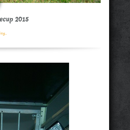
necup 2015
g...